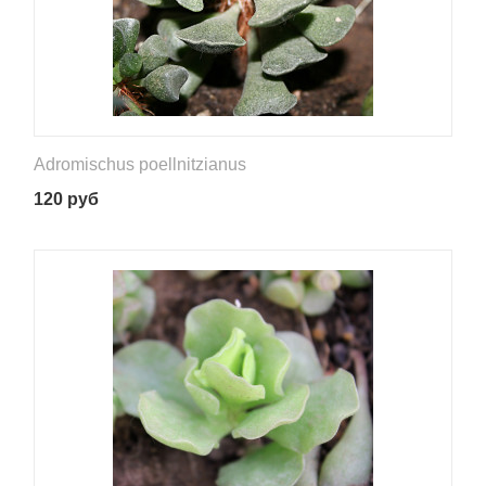
Adromischus poellnitzianus
120
руб