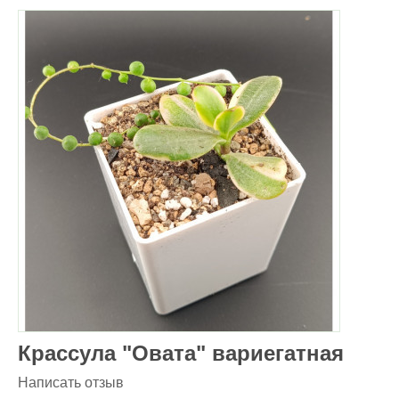
Крассула "Овата" вариегатная
Написать отзыв