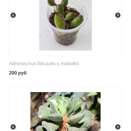
Adromischus fillicaulis v. marlothii
200
руб