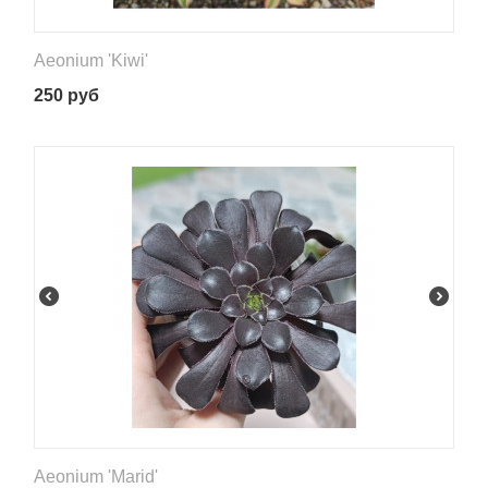
Aeonium 'Kiwi'
250
руб
Aeonium 'Marid'