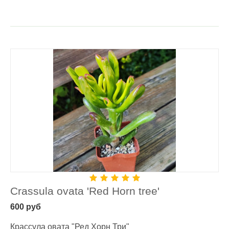
Crassula ovata 'Red Horn tree'
600
руб
Крассула овата "Ред Хорн Три"