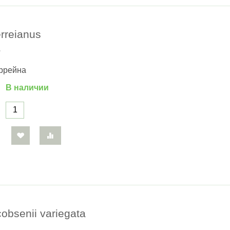
rreianus
б
еррейна
В наличии
obsenii variegata