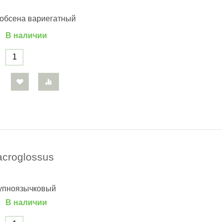
кобсена вариегатный
В наличии
croglossus
рупноязычковый
В наличии