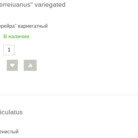
erreiuanus" variegated
ерейра" вариегатный
В наличии
iculatus
ленистый