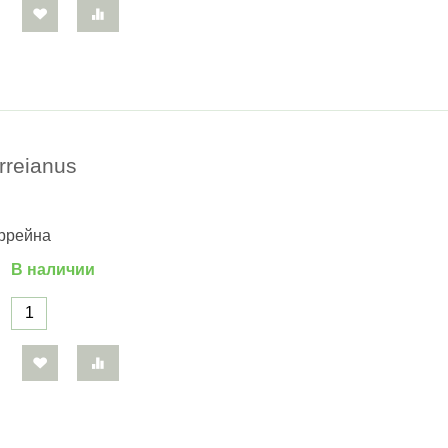
rreianus
еррейна
В наличии