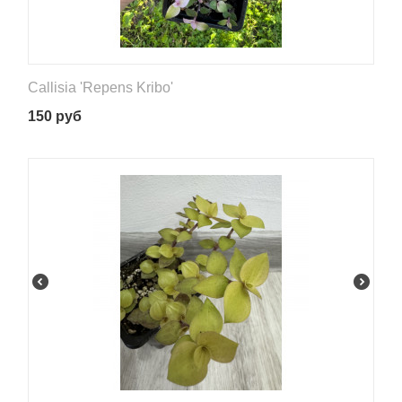
Callisia 'Repens Kribo'
150
руб