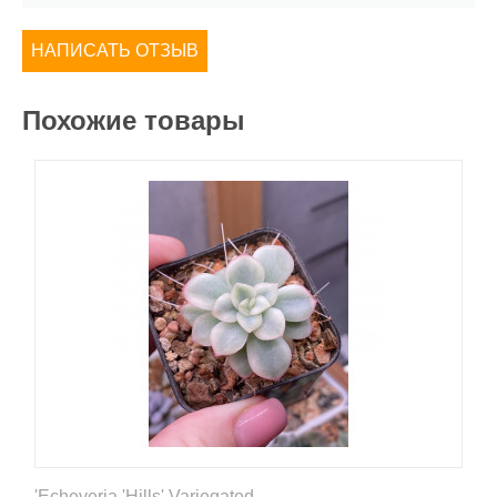
НАПИСАТЬ ОТЗЫВ
Похожие товары
'Echeveria 'Hills' Variegated