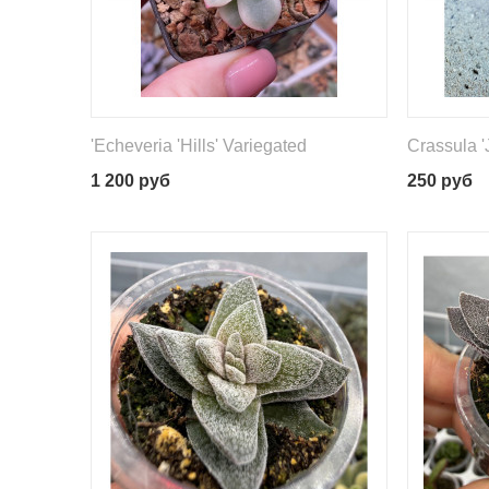
'Echeveria 'Hills' Variegated
Crassula 'J
1 200
руб
250
руб