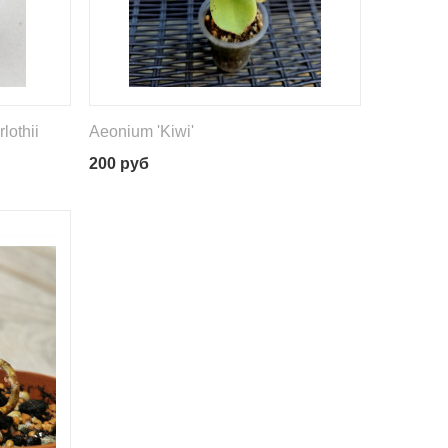
lothii
Aeonium 'Kiwi'
200
руб