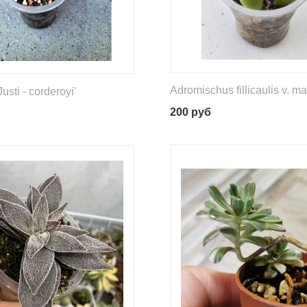
Adromischus fillicaulis v. mar
usti - corderoyi'
200
руб