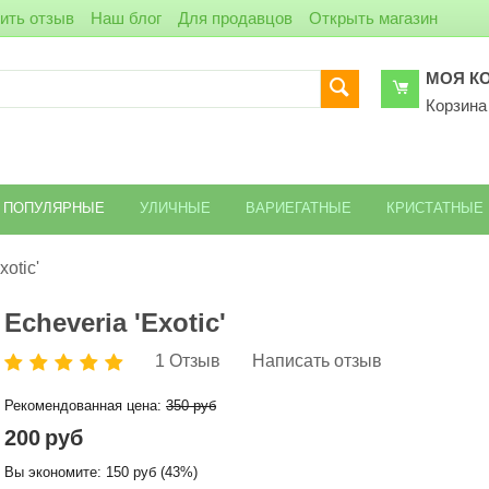
ить отзыв
Наш блог
Для продавцов
Открыть магазин
МОЯ К
Корзина
ПОПУЛЯРНЫЕ
УЛИЧНЫЕ
ВАРИЕГАТНЫЕ
КРИСТАТНЫЕ
xotic'
Echeveria 'Exotic'
1 Отзыв
Написать отзыв
Рекомендованная цена:
350
руб
200
руб
Вы экономите:
150
руб
(
43
%)