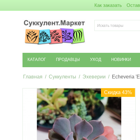
Как заказать
Остав
КАТАЛОГ
ПРОДАВЦЫ
УХОД
НОВИНКИ
Главная
/
Суккуленты
/
Эхеверии
/
Echeveria 'E
Скидка 43%