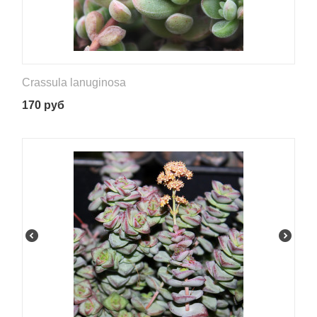
Crassula lanuginosa
170
руб