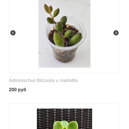
Adromischus fillicaulis v. marlothii
200
руб