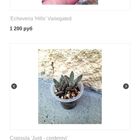
'Echeveria 'Hills' Variegated
1 200
руб
Crassula 'Justi - corderoyi'