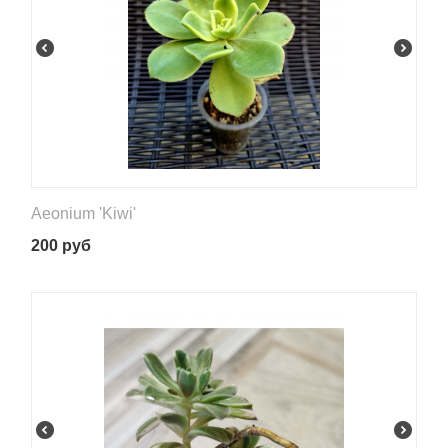
Aeonium 'Kiwi'
200
руб