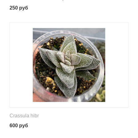
250
руб
Crassula hibr
600
руб