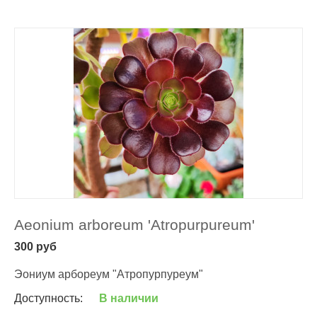
Aeonium arboreum 'Atropurpureum'
300
руб
Эониум арбореум "Атропурпуреум"
Доступность:
В наличии